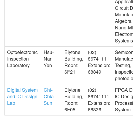
Applicat
Circuit 
Manufact
Algebra
Nano-Mi
Electro
Systems
Optoelectronic
Hsu-
Elytone
(02)
Semicon
Inspection
Nan
Building,
86741111
Manufac
Laboratory
Yen
Room:
Extension:
Testing,
6F21
68849
Inspecti
photoele
Digital System
Chi-
Elytone
(02)
FPGA De
and IC Design
Chia
Building,
86741111
IC Desi
Lab
Sun
Room:
Extension:
Process
6F05
68836
System