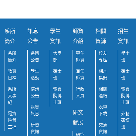
系所
訊息
學生
師資
相關
招生
簡介
公告
資訊
介紹
資源
資訊
系所
系所
大學
專任
校友
學士
簡介
公告
部
師資
專區
班
教育
學生
碩士
兼任
相片
碩士
目標
活動
班
師資
集錦
班
系所
演講
電資
行政
相關
電資
大事
公告
院博
人員
連結
院博
紀
士班
士班
競賽
表單
研究
電資
訊息
下載
外籍
院管
碩博
發展
研習
交通
工程
班
資訊
資訊
研究