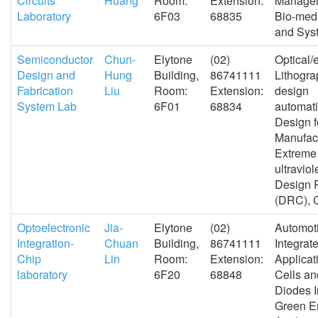
Circuits
Huang
Room:
Extension:
Managem
Laboratory
6F03
68835
Bio-medi
and Sys
Semiconductor
Chun-
Elytone
(02)
Optical
Design and
Hung
Building,
86741111
Lithogra
Fabrication
Liu
Room:
Extension:
design
System Lab
6F01
68834
automat
Design f
Manufact
Extreme
ultravio
Design 
(DRC), 
Optoelectronic
Jia-
Elytone
(02)
Automoti
Integration-
Chuan
Building,
86741111
Integrat
Chip
Lin
Room:
Extension:
Applicat
laboratory
6F20
68848
Cells an
Diodes I
Green E