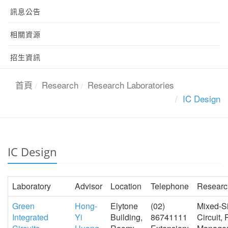
訊息公告
相關資源
招生資訊
首頁
Research
Research Laboratories
IC Design
IC Design
Laboratory
Advisor
Location
Telephone
Researc
Green
Hong-
Elytone
(02)
Mixed-Si
Integrated
Yi
Building,
86741111
Circuit,