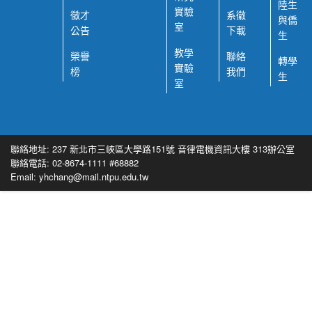
陸生
實驗
徵才
系徽
與僑
室
公告
下載
生
教學
榮譽
聯絡
轉學
實驗
榜
我們
生
室
聯絡地址: 237 新北市三峽區大學路151號 音律電機資訊大樓 313辦公室
聯絡電話: 02-8674-1111 #68882
Email: yhchang@mail.ntpu.edu.tw