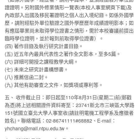
證證明。另附國外修業情形一覽表(本校人事室網頁下載)及
內政部入出國及移民署證明之個人出入境紀錄。如係外國學
歷，請附經駐外單位驗證之國外學歷歷年成績證明影本；如
有應屆畢業尚未取得學位證書之情形，需於本校審議前提出
臨時學位證明，並於報到前取得學位證書）。
(四) 著作目錄及執行研究計畫目錄。
(五) 近五年內最具代表性之著作全文影本，至多5篇。
(六) 詳細可開授之課程教學大綱。
(七) 未來之研究計畫構想書。
(八) 推薦信函二封。
(九) 其他有助審查之文件，如獎項或專利等。
五、 收件截止日：即日起至110年8月31日(星期二)前(郵戳
為憑)將上述相關證件資料寄至：23741新北市三峽區大學路
151號國立臺北大學人事室收(請註明電機工程學系及應徵者
姓名)。聯絡電話：02-86741111#68882、E-mail：
yhchang@mail.ntpu.edu.tw。