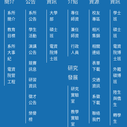
簡介
公告
資訊
介紹
資源
資訊
系所
系所
大學
專任
校友
學士
簡介
公告
部
師資
專區
班
教育
學生
碩士
兼任
相片
碩士
目標
活動
班
師資
集錦
班
系所
演講
電資
行政
相關
電資
大事
公告
院博
人員
連結
院博
紀
士班
士班
競賽
表單
研究
電資
訊息
下載
外籍
院管
碩博
發展
研習
交通
工程
班
資訊
資訊
研究
陸生
實驗
徵才
系徽
與僑
室
公告
下載
生
教學
榮譽
聯絡
轉學
實驗
榜
我們
生
室