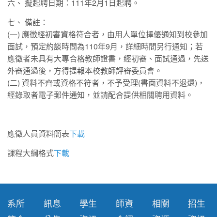
六、 擬起聘日期：111年2月1日起聘。
七、 備註：
(一) 應徵經初審資格符合者，由用人單位擇優通知到校參加
面試，預定約談時間為110年9月，詳細時間另行通知；若
應徵者未具有大專合格教師證書，經初審、面試通過，先送
外審通過後，方得提報本校教師評審委員會。
(二) 資料不齊或資格不符者，不予受理(書面資料不退還)，
經錄取者電子郵件通知，並請配合提供相關聘用資料。
應徵人員資料簡表
下載
課程大綱格式
下載
系所
訊息
學生
師資
相關
招生