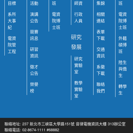
目標
活動
班
師資
集錦
班
系所
演講
電資
行政
相關
電資
大事
公告
院博
人員
連結
院博
紀
士班
士班
競賽
表單
研究
電資
訊息
下載
外籍
院管
碩博
發展
研習
交通
工程
班
資訊
資訊
研究
陸生
實驗
徵才
系徽
與僑
室
公告
下載
生
教學
榮譽
聯絡
轉學
實驗
榜
我們
生
室
聯絡地址: 237 新北市三峽區大學路151號 音律電機資訊大樓 313辦公室
聯絡電話: 02-8674-1111 #68882