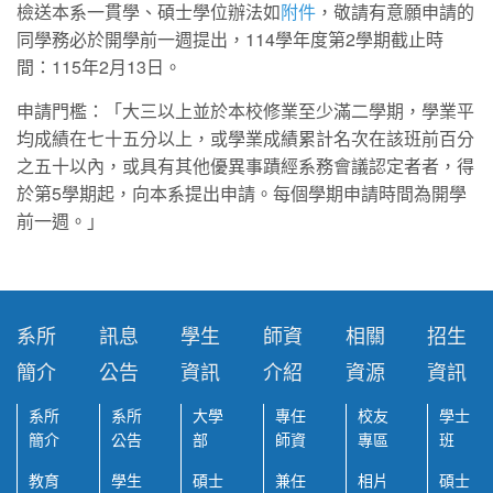
檢送本系一貫學、碩士學位辦法如
附件
，敬請有意願申請的
同學務必於開學前一週提出，114學年度第2學期截止時
間：115年2月13日。
申請門檻：「大三以上並於本校修業至少滿二學期，學業平
均成績在七十五分以上，或學業成績累計名次在該班前百分
之五十以內，或具有其他優異事蹟經系務會議認定者者，得
於第5學期起，向本系提出申請。每個學期申請時間為開學
前一週。」
系所
訊息
學生
師資
相關
招生
簡介
公告
資訊
介紹
資源
資訊
系所
系所
大學
專任
校友
學士
簡介
公告
部
師資
專區
班
教育
學生
碩士
兼任
相片
碩士