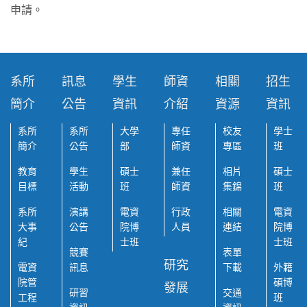
申請。
系所
訊息
學生
師資
相關
招生
簡介
公告
資訊
介紹
資源
資訊
系所
系所
大學
專任
校友
學士
簡介
公告
部
師資
專區
班
教育
學生
碩士
兼任
相片
碩士
目標
活動
班
師資
集錦
班
系所
演講
電資
行政
相關
電資
大事
公告
院博
人員
連結
院博
紀
士班
士班
競賽
表單
研究
電資
訊息
下載
外籍
院管
碩博
發展
研習
交通
工程
班