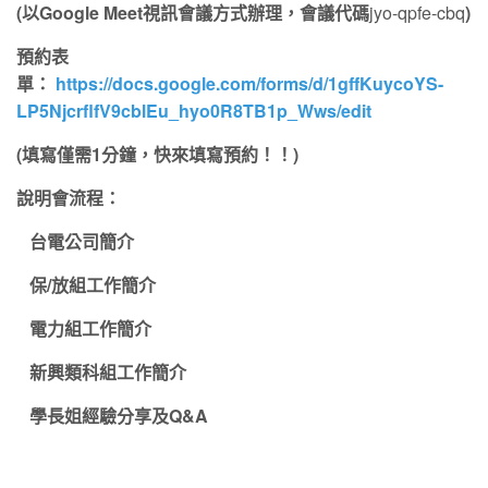
(
以Google Meet視訊會議方式辦理，會議代碼
jyo-qpfe-cbq
)
預約表
單：
https://docs.google.com/forms/d/1gffKuycoYS-
LP5NjcrflfV9cblEu_hyo0R8TB1p_Wws/edit
(
填寫僅需1分鐘，快來填寫預約！！)
說明會流程：

台電公司簡介

保/放組工作簡介

電力組工作簡介

新興類科組工作簡介

學長姐經驗分享及Q&A