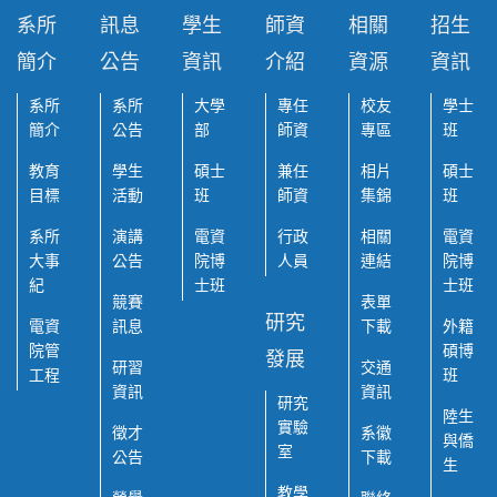
系所
訊息
學生
師資
相關
招生
簡介
公告
資訊
介紹
資源
資訊
系所
系所
大學
專任
校友
學士
簡介
公告
部
師資
專區
班
教育
學生
碩士
兼任
相片
碩士
目標
活動
班
師資
集錦
班
系所
演講
電資
行政
相關
電資
大事
公告
院博
人員
連結
院博
紀
士班
士班
競賽
表單
研究
電資
訊息
下載
外籍
院管
碩博
發展
研習
交通
工程
班
資訊
資訊
研究
陸生
實驗
徵才
系徽
與僑
室
公告
下載
生
教學