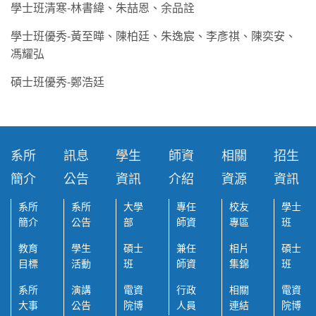
學士班清寒-林書緯、朱喆恩、余品詮
學士班優秀-黃至曄、陳柏廷、朱逸宸、李彥祺、陳奕安、
馮耀弘
碩士班優秀-鄭浩廷
系所
訊息
學生
師資
相關
招生
簡介
公告
資訊
介紹
資源
資訊
系所
系所
大學
專任
校友
學士
簡介
公告
部
師資
專區
班
教育
學生
碩士
兼任
相片
碩士
目標
活動
班
師資
集錦
班
系所
演講
電資
行政
相關
電資
大事
公告
院博
人員
連結
院博