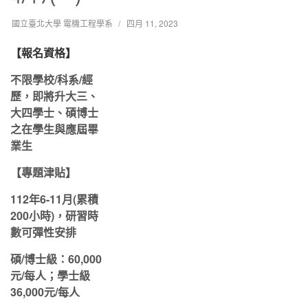
國立臺北大學 電機工程學系
四月 11, 2023
【報名資格】
不限學校/科系/經
歷，即將升大三、
大四學士、碩博士
之在學生與應屆畢
業生
【專題津貼】
112
年6-11月(累積
200小時)，研習時
數可彈性安排
碩/博士級：60,000
元/每人；學士級
36,000元/每人