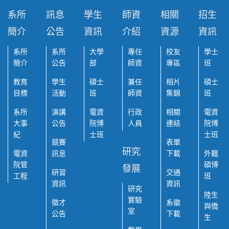
系所
訊息
學生
師資
相關
招生
簡介
公告
資訊
介紹
資源
資訊
系所
系所
大學
專任
校友
學士
簡介
公告
部
師資
專區
班
教育
學生
碩士
兼任
相片
碩士
目標
活動
班
師資
集錦
班
系所
演講
電資
行政
相關
電資
大事
公告
院博
人員
連結
院博
紀
士班
士班
競賽
表單
研究
電資
訊息
下載
外籍
院管
碩博
發展
研習
交通
工程
班
資訊
資訊
研究
陸生
實驗
徵才
系徽
與僑
室
公告
下載
生