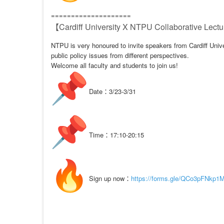
====================
【Cardiff University X NTPU Collaborative Lect
NTPU is very honoured to invite speakers from Cardiff Univer
public policy issues from different perspectives.
Welcome all faculty and students to join us!
Date：3/23-3/31
Time：17:10-20:15
Sign up now：
https://forms.gle/QCo3pFNkp