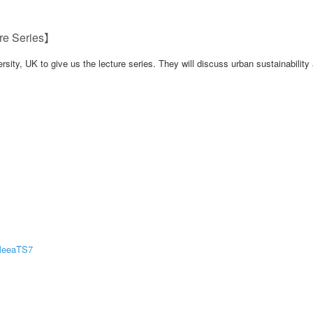
ure Series】
sity, UK to give us the lecture series. They will discuss urban sustainability
1MeeaTS7