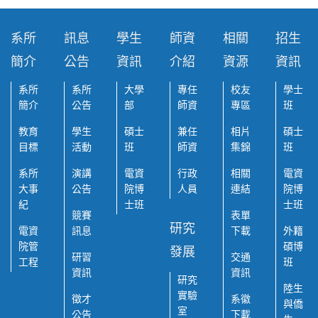
系所
訊息
學生
師資
相關
招生
簡介
公告
資訊
介紹
資源
資訊
系所
系所
大學
專任
校友
學士
簡介
公告
部
師資
專區
班
教育
學生
碩士
兼任
相片
碩士
目標
活動
班
師資
集錦
班
系所
演講
電資
行政
相關
電資
大事
公告
院博
人員
連結
院博
紀
士班
士班
競賽
表單
研究
電資
訊息
下載
外籍
院管
碩博
發展
研習
交通
工程
班
資訊
資訊
研究
陸生
實驗
徵才
系徽
與僑
室
公告
下載