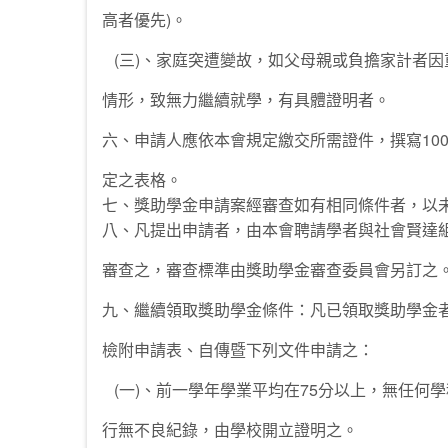
高者優先)。
(三)、家庭突遭變故，如父母親或負擔家計者因
情形，致無力繼續就學，有具體證明者。
六、申請人應依本會規定繳交所需證件，撰寫10
定之表格。
七、獎助學金申請案經審查如有相同條件者，以
八、凡提出申請者，由本會聘請學者與社會賢達
審查之，審查標準由獎助學金審查委員會另訂之
九、繼續領取獎助學金條件：凡已領取獎助學金
檢附申請表、自傳暨下列文件申請之：
(一)、前一學年學業平均在75分以上，無任何學科
行無不良紀錄，由學校開立證明之。