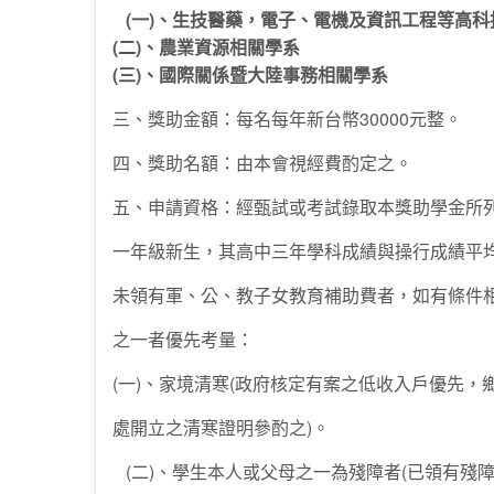
(
一)、生技醫藥，電子、電機及資訊工程等高科
(二)、農業資源相關學系
(三)、國際關係暨大陸事務相關學系
三、獎助金額：每名每年新台幣30000元整。
四、獎助名額：由本會視經費酌定之。
五、申請資格：經甄試或考試錄取本獎助學金所
一年級新生，其高中三年學科成績與操行成績平均達
未領有軍、公、教子女教育補助費者，如有條件
之一者優先考量：
(一)、家境清寒(政府核定有案之低收入戶優先，
處開立之清寒證明參酌之)。
(二)、學生本人或父母之一為殘障者(已領有殘