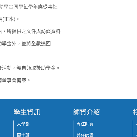
助學金同學每學年應從事社
(正本)。
估，所提供之文件與訪談資料
助學金外，並將全數追回
獎活動，親自領取獎助學金。
請董事會備案。
學生資訊
師資介紹
大學部
專任師資
碩士班
兼任師資