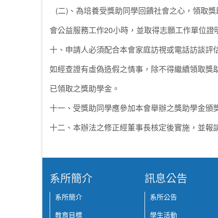
(二)、為培養受獎助同學回饋社會之心，領取獎
會公益服務工作20小時，並取得志願工作單位證明
十、申請人必須配合本會家庭訪視或電話訪談評
如經查證有虛偽造假之情事，除不得繼續領取獎
已領取之獎助學金。
十一、受獎助同學應參加本會舉辦之獎助學金頒
十二、本辦法之修正經董事長核定後實施，並報
系所簡介
訊息公告
系所簡介
系所公告
教育目標
學生活動