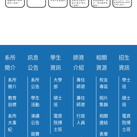
系所
訊息
學生
師資
相關
招生
簡介
公告
資訊
介紹
資源
資訊
系所
系所
大學
專任
校友
學士
簡介
公告
部
師資
專區
班
教育
學生
碩士
兼任
相片
碩士
目標
活動
班
師資
集錦
班
系所
演講
電資
行政
相關
電資
大事
公告
院博
人員
連結
院博
紀
士班
士班
競賽
表單